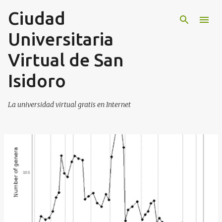
Ciudad
Ir al contenido principal
Universitaria
Virtual de San
Isidoro
La universidad virtual gratis en Internet
E
n
t
r
a
d