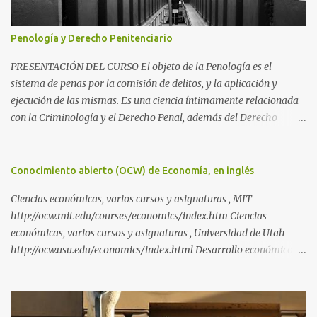
Penología y Derecho Penitenciario
PRESENTACIÓN DEL CURSO El objeto de la Penología es el
sistema de penas por la comisión de delitos, y la aplicación y
ejecución de las mismas. Es una ciencia íntimamente relacionada
con la Criminología y el Derecho Penal, además del Derecho
Procesal y el Derecho Constitucional. Como parte de la
Criminología, propiamente dicha, estudia la aplicación de la pena
como prevención de los delitos y salvaguarda de los principios de
Conocimiento abierto (OCW) de Economía, en inglés
convivencia de una sociedad. Como parte del Derecho Penal,
Ciencias económicas, varios cursos y asignaturas , MIT
propiamente dicho, es una de las tres partes de la Ciencia Penal,
http://ocw.mit.edu/courses/economics/index.htm Ciencias
junto con la parte general (Criminología) y el Derecho Procesal
económicas, varios cursos y asignaturas , Universidad de Utah
Penal. Si la parte general se ocupa del delito en sí y la parte
http://ocw.usu.edu/economics/index.html Desarrollo económico y
especial de su proceso, la Penología, de todo lo asociado a las
estudios de innovación, curso de doctorado de la Universidad de las
penas. Una parte importante de la misma es el Derecho
Naciones Unidas, http://ocw.unu.edu/maastricht-economic-and-
Penitenciario , que es la parte del Derecho dedicada a las
social-research-and-training-centre-on-innovation-and-
instituciones penitenciarias y la normativa asociadas a las