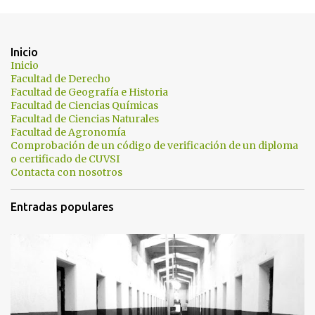
e
n
t
Inicio
a
Inicio
Facultad de Derecho
r
Facultad de Geografía e Historia
i
Facultad de Ciencias Químicas
Facultad de Ciencias Naturales
o
Facultad de Agronomía
s
Comprobación de un código de verificación de un diploma
o certificado de CUVSI
Contacta con nosotros
Entradas populares