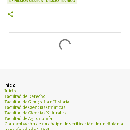
EXPRESIÓN GRÁFICA - DIBUJO TÉCNICO
C
o
m
e
n
t
Inicio
a
Inicio
Facultad de Derecho
r
Facultad de Geografía e Historia
i
Facultad de Ciencias Químicas
Facultad de Ciencias Naturales
o
Facultad de Agronomía
s
Comprobación de un código de verificación de un diploma
o certificado de CUVSI