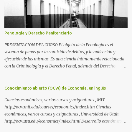
Penología y Derecho Penitenciario
PRESENTACIÓN DEL CURSO El objeto de la Penología es el
sistema de penas por la comisión de delitos, y la aplicación y
ejecución de las mismas. Es una ciencia íntimamente relacionada
con la Criminología y el Derecho Penal, además del Derecho
Procesal y el Derecho Constitucional. Como parte de la
Criminología, propiamente dicha, estudia la aplicación de la pena
como prevención de los delitos y salvaguarda de los principios de
Conocimiento abierto (OCW) de Economía, en inglés
convivencia de una sociedad. Como parte del Derecho Penal,
Ciencias económicas, varios cursos y asignaturas , MIT
propiamente dicho, es una de las tres partes de la Ciencia Penal,
http://ocw.mit.edu/courses/economics/index.htm Ciencias
junto con la parte general (Criminología) y el Derecho Procesal
económicas, varios cursos y asignaturas , Universidad de Utah
Penal. Si la parte general se ocupa del delito en sí y la parte
http://ocw.usu.edu/economics/index.html Desarrollo económico y
especial de su proceso, la Penología, de todo lo asociado a las
estudios de innovación, curso de doctorado de la Universidad de las
penas. Una parte importante de la misma es el Derecho