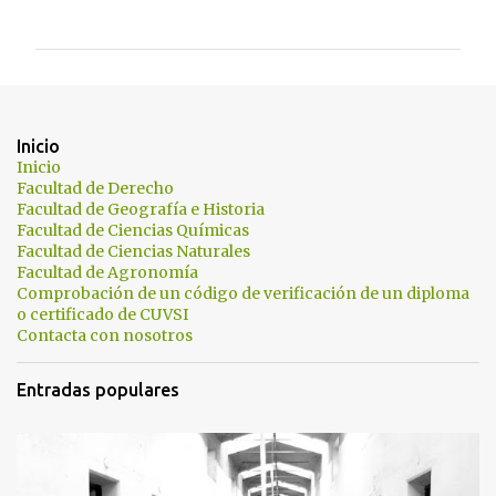
o
m
e
n
t
Inicio
a
Inicio
Facultad de Derecho
r
Facultad de Geografía e Historia
i
Facultad de Ciencias Químicas
Facultad de Ciencias Naturales
o
Facultad de Agronomía
s
Comprobación de un código de verificación de un diploma
o certificado de CUVSI
Contacta con nosotros
Entradas populares