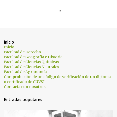
C
o
m
e
n
t
Inicio
a
Inicio
Facultad de Derecho
r
Facultad de Geografía e Historia
i
Facultad de Ciencias Químicas
Facultad de Ciencias Naturales
o
Facultad de Agronomía
s
Comprobación de un código de verificación de un diploma
o certificado de CUVSI
Contacta con nosotros
Entradas populares