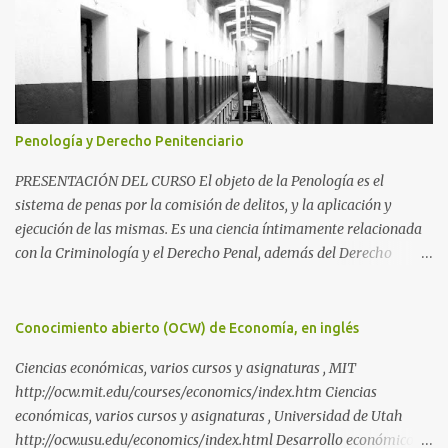
Penología y Derecho Penitenciario
PRESENTACIÓN DEL CURSO El objeto de la Penología es el
sistema de penas por la comisión de delitos, y la aplicación y
ejecución de las mismas. Es una ciencia íntimamente relacionada
con la Criminología y el Derecho Penal, además del Derecho
Procesal y el Derecho Constitucional. Como parte de la
Criminología, propiamente dicha, estudia la aplicación de la pena
como prevención de los delitos y salvaguarda de los principios de
Conocimiento abierto (OCW) de Economía, en inglés
convivencia de una sociedad. Como parte del Derecho Penal,
Ciencias económicas, varios cursos y asignaturas , MIT
propiamente dicho, es una de las tres partes de la Ciencia Penal,
http://ocw.mit.edu/courses/economics/index.htm Ciencias
junto con la parte general (Criminología) y el Derecho Procesal
económicas, varios cursos y asignaturas , Universidad de Utah
Penal. Si la parte general se ocupa del delito en sí y la parte
http://ocw.usu.edu/economics/index.html Desarrollo económico y
especial de su proceso, la Penología, de todo lo asociado a las