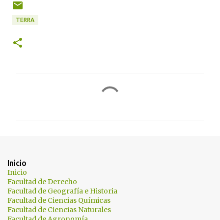
TERRA
C
o
m
e
n
t
Inicio
a
Inicio
Facultad de Derecho
r
Facultad de Geografía e Historia
i
Facultad de Ciencias Químicas
Facultad de Ciencias Naturales
o
Facultad de Agronomía