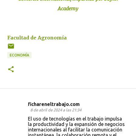
Academy
Facultad de Agronomía
ECONOMÍA
fichareneltrabajo.com
C
8 de abril de 2024 a las 21:34
o
El uso de tecnologías en el trabajo impulsa
la productividad y la expansión de negocios
m
internacionales al facilitar la comunicación
e
instantánea, la colaboración remota y el