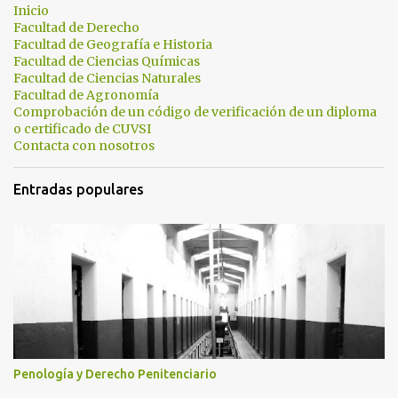
c
Inicio
a
Facultad de Derecho
r
Facultad de Geografía e Historia
u
Facultad de Ciencias Químicas
n
Facultad de Ciencias Naturales
c
Facultad de Agronomía
o
Comprobación de un código de verificación de un diploma
m
o certificado de CUVSI
e
Contacta con nosotros
n
t
a
Entradas populares
r
i
o
Penología y Derecho Penitenciario