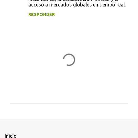
acceso a mercados globales en tiempo real.
n
t
RESPONDER
a
r
i
o
s
P
u
b
l
i
Inicio