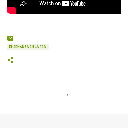
ENSEÑANZA EN LA RED
C
o
m
e
n
t