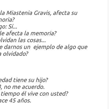
a Miastenia Gravis, afecta su
oria?
o: Sí...
le afecta la memoria?
vidan las cosas...
de darnos un ejemplo de algo que
a olvidado?
dad tiene su hijo?
8, no me acuerdo.
tiempo él vive con usted?
ace 45 años.