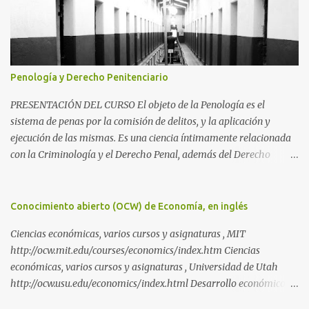
Penología y Derecho Penitenciario
PRESENTACIÓN DEL CURSO El objeto de la Penología es el
sistema de penas por la comisión de delitos, y la aplicación y
ejecución de las mismas. Es una ciencia íntimamente relacionada
con la Criminología y el Derecho Penal, además del Derecho
Procesal y el Derecho Constitucional. Como parte de la
Criminología, propiamente dicha, estudia la aplicación de la pena
como prevención de los delitos y salvaguarda de los principios de
Conocimiento abierto (OCW) de Economía, en inglés
convivencia de una sociedad. Como parte del Derecho Penal,
Ciencias económicas, varios cursos y asignaturas , MIT
propiamente dicho, es una de las tres partes de la Ciencia Penal,
http://ocw.mit.edu/courses/economics/index.htm Ciencias
junto con la parte general (Criminología) y el Derecho Procesal
económicas, varios cursos y asignaturas , Universidad de Utah
Penal. Si la parte general se ocupa del delito en sí y la parte
http://ocw.usu.edu/economics/index.html Desarrollo económico y
especial de su proceso, la Penología, de todo lo asociado a las
estudios de innovación, curso de doctorado de la Universidad de las
penas. Una parte importante de la misma es el Derecho