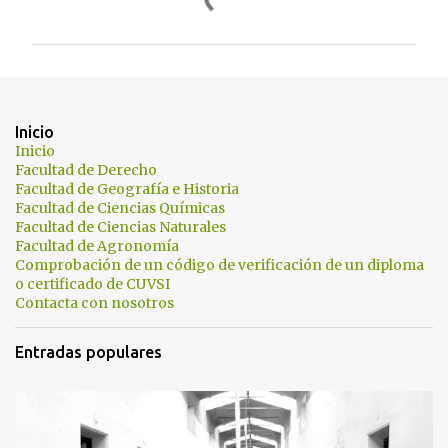
o
m
e
n
t
Inicio
a
Inicio
Facultad de Derecho
r
Facultad de Geografía e Historia
i
Facultad de Ciencias Químicas
Facultad de Ciencias Naturales
o
Facultad de Agronomía
s
Comprobación de un código de verificación de un diploma
o certificado de CUVSI
Contacta con nosotros
Entradas populares