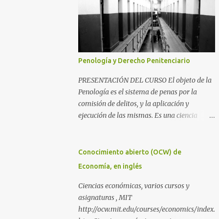
Penología y Derecho Penitenciario
PRESENTACIÓN DEL CURSO El objeto de la
Penología es el sistema de penas por la
comisión de delitos, y la aplicación y
ejecución de las mismas. Es una ciencia
íntimamente relacionada con la
Criminología y el Derecho Penal, además
del Derecho Procesal y el Derecho
Conocimiento abierto (OCW) de
Constitucional. Como parte de la
Economía, en inglés
Criminología, propiamente dicha, estudia la
aplicación de la pena como prevención de los
Ciencias económicas, varios cursos y
delitos y salvaguarda de los principios de
asignaturas , MIT
convivencia de una sociedad. Como parte del
http://ocw.mit.edu/courses/economics/index.