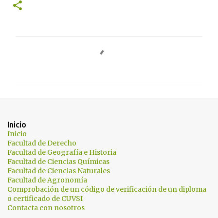
C
o
m
e
n
t
Inicio
a
Inicio
Facultad de Derecho
r
Facultad de Geografía e Historia
i
Facultad de Ciencias Químicas
Facultad de Ciencias Naturales
o
Facultad de Agronomía
s
Comprobación de un código de verificación de un diploma
o certificado de CUVSI
Contacta con nosotros