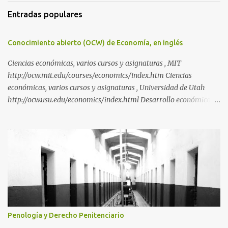
Entradas populares
Conocimiento abierto (OCW) de Economía, en inglés
Ciencias económicas, varios cursos y asignaturas , MIT
http://ocw.mit.edu/courses/economics/index.htm Ciencias
económicas, varios cursos y asignaturas , Universidad de Utah
http://ocw.usu.edu/economics/index.html Desarrollo económico y
estudios de innovación, curso de doctorado de la Universidad de las
Naciones Unidas, http://ocw.unu.edu/maastricht-economic-and-
social-research-and-training-centre-on-innovation-and-
technology/economic-development-and-innovation-
studies/Course_listing Economía Política Internacional,
Universidad de Kyoto http://ocw.kyoto-u.ac.jp/05-faculty-of-
economics/11en Globalización y Economía Nacional, Universidad
de Corea http://ocw.korea.edu/ocw/college-of-life-sciences-and-
biotechnology/agribusiness-finance-1 Historia de la Economía
Penología y Derecho Penitenciario
Política de la India, Universidad de Bangalore