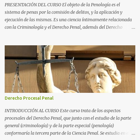
http://ocw.iimb.ernet.in/public-policy-and-management/history-
PRESENTACIÓN DEL CURSO El objeto de la Penología es el
of-indias-political-economy Macroeconomía, Universidad de Keio
sistema de penas por la comisión de delitos, y la aplicación y
http://keio-ocw.sfc.keio.ac....
ejecución de las mismas. Es una ciencia íntimamente relacionada
con la Criminología y el Derecho Penal, además del Derecho
Procesal y el Derecho Constitucional. Como parte de la
Criminología, propiamente dicha, estudia la aplicación de la pena
como prevención de los delitos y salvaguarda de los principios de
convivencia de una sociedad. Como parte del Derecho Penal,
propiamente dicho, es una de las tres partes de la Ciencia Penal,
junto con la parte general (Criminología) y el Derecho Procesal
Penal. Si la parte general se ocupa del delito en sí y la parte
especial de su proceso, la Penología, de todo lo asociado a las
penas. Una parte importante de la misma es el Derecho
Derecho Procesal Penal
Penitenciario , que es la parte del Derecho dedicada a las
instituciones penitenciarias y la normativa asociadas a las
INTRODUCCIÓN AL CURSO Este curso trata de los aspectos
mismas, en el cumplimiento de las condenas con privación de
procesales del Derecho Penal, que junto con el estudio de la parte
libertad. ...
general (criminología) y de la parte especial (penología)
conformaría la tercera parte de la Ciencia Penal. Se estudia en el