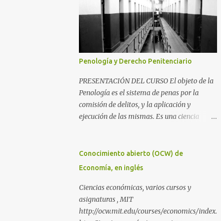
Penología y Derecho Penitenciario
PRESENTACIÓN DEL CURSO El objeto de la
Penología es el sistema de penas por la
comisión de delitos, y la aplicación y
ejecución de las mismas. Es una ciencia
íntimamente relacionada con la
Criminología y el Derecho Penal, además
del Derecho Procesal y el Derecho
Conocimiento abierto (OCW) de
Constitucional. Como parte de la
Economía, en inglés
Criminología, propiamente dicha, estudia la
aplicación de la pena como prevención de los
Ciencias económicas, varios cursos y
delitos y salvaguarda de los principios de
asignaturas , MIT
convivencia de una sociedad. Como parte del
http://ocw.mit.edu/courses/economics/index.