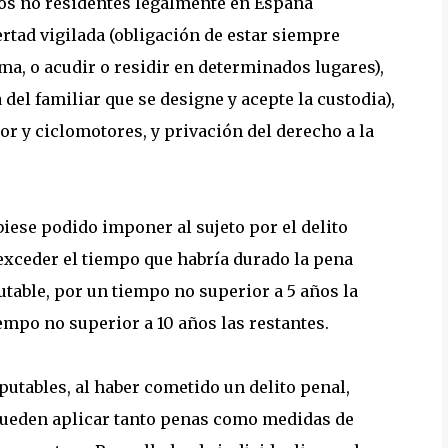
eros no residentes legalmente en España
bertad vigilada (obligación de estar siempre
ma, o acudir o residir en determinados lugares),
 del familiar que se designe y acepte la custodia),
r y ciclomotores, y privación del derecho a la
iese podido imponer al sujeto por el delito
 exceder el tiempo que habría durado la pena
putable, por un tiempo no superior a 5 años la
iempo no superior a 10 años las restantes.
putables, al haber cometido un delito penal,
 pueden aplicar tanto penas como medidas de