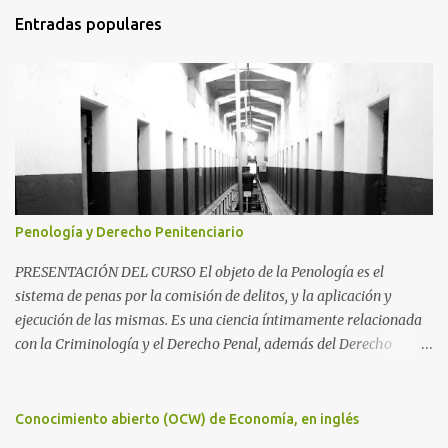
Entradas populares
Penología y Derecho Penitenciario
PRESENTACIÓN DEL CURSO El objeto de la Penología es el
sistema de penas por la comisión de delitos, y la aplicación y
ejecución de las mismas. Es una ciencia íntimamente relacionada
con la Criminología y el Derecho Penal, además del Derecho
Procesal y el Derecho Constitucional. Como parte de la
Criminología, propiamente dicha, estudia la aplicación de la pena
como prevención de los delitos y salvaguarda de los principios de
Conocimiento abierto (OCW) de Economía, en inglés
convivencia de una sociedad. Como parte del Derecho Penal,