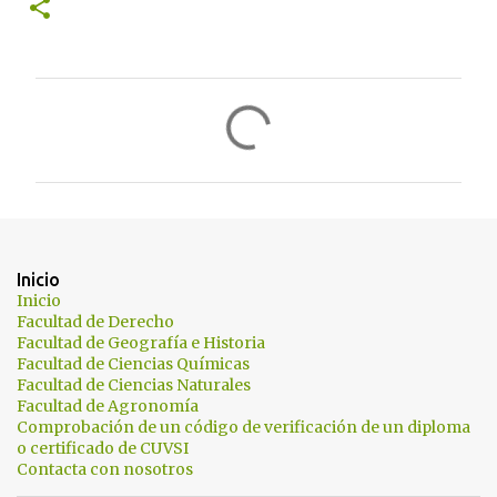
C
o
m
e
n
t
Inicio
a
Inicio
Facultad de Derecho
r
Facultad de Geografía e Historia
i
Facultad de Ciencias Químicas
Facultad de Ciencias Naturales
o
Facultad de Agronomía
s
Comprobación de un código de verificación de un diploma
o certificado de CUVSI
Contacta con nosotros