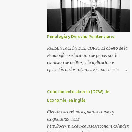
Penología y Derecho Penitenciario
PRESENTACIÓN DEL CURSO El objeto de la
Penología es el sistema de penas por la
comisión de delitos, y la aplicación y
ejecución de las mismas. Es una ciencia
íntimamente relacionada con la
Criminología y el Derecho Penal, además
del Derecho Procesal y el Derecho
Conocimiento abierto (OCW) de
Constitucional. Como parte de la
Economía, en inglés
Criminología, propiamente dicha, estudia la
aplicación de la pena como prevención de los
Ciencias económicas, varios cursos y
delitos y salvaguarda de los principios de
asignaturas , MIT
convivencia de una sociedad. Como parte del
http://ocw.mit.edu/courses/economics/index.