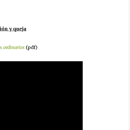
ión y queja
s ordinarios
(pdf)