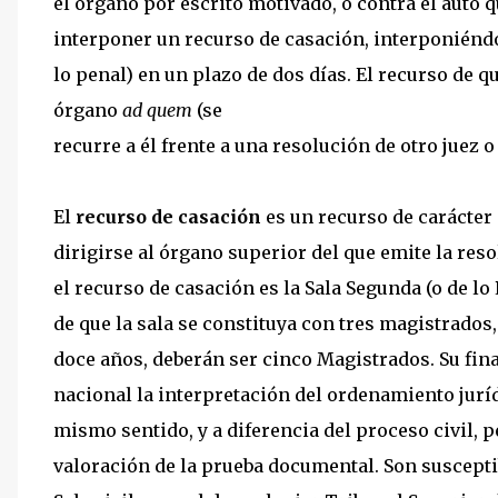
el órgano por escrito motivado, o contra el auto 
interponer un recurso de casación, interponiéndo
lo penal) en un plazo de dos días. El recurso de q
órgano
ad quem
(se
recurre a él frente a una resolución de otro juez o
El
recurso de casación
es un recurso de carácter 
dirigirse al órgano superior del que emite la res
el recurso de casación es la Sala Segunda (o de lo
de que la sala se constituya con tres magistrados,
doce años, deberán ser cinco Magistrados. Su final
nacional la interpretación del ordenamiento jurí
mismo sentido, y a diferencia del proceso civil, 
valoración de la prueba documental. Son suscepti