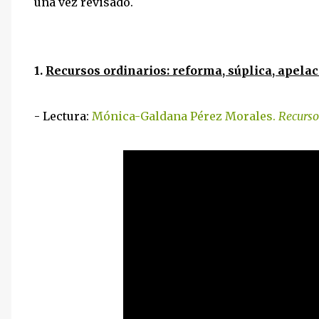
una vez revisado.
1.
Recursos ordinarios: reforma, súplica, apelac
- Lectura:
Mónica-Galdana Pérez Morales.
Recurso