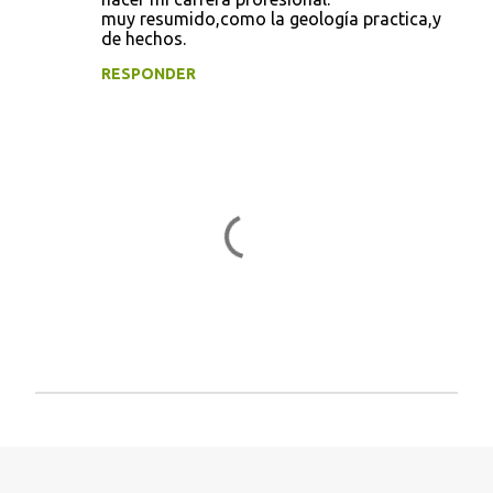
muy resumido,como la geología practica,y
m
de hechos.
e
RESPONDER
n
t
a
r
i
o
s
P
u
b
l