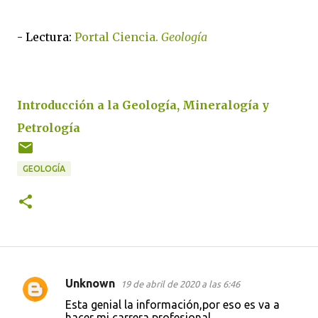
- Lectura:
Portal Ciencia.
Geología
Introducción a la Geología, Mineralogía y
Petrología
GEOLOGÍA
Unknown
19 de abril de 2020 a las 6:46
C
Esta genial la información,por eso es va a
o
hacer mi carrera profesional.