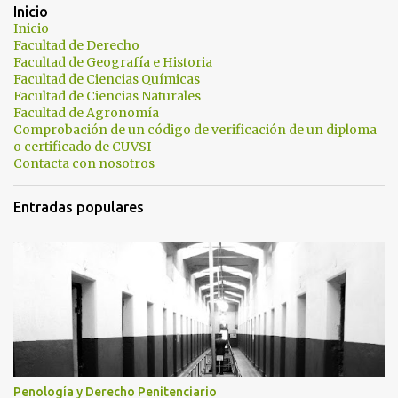
i
Inicio
c
Inicio
a
Facultad de Derecho
r
Facultad de Geografía e Historia
u
Facultad de Ciencias Químicas
n
Facultad de Ciencias Naturales
c
Facultad de Agronomía
o
Comprobación de un código de verificación de un diploma
m
o certificado de CUVSI
e
Contacta con nosotros
n
t
a
Entradas populares
r
i
o
Penología y Derecho Penitenciario