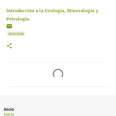
Introducción a la Geología, Mineralogía y
Petrología
GEOLOGÍA
C
o
m
e
n
t
Inicio
a
Inicio