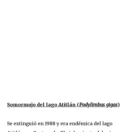
Somormujo del lago Atitlán (
Podylimbus gigas
)
Se extinguió en 1988 y era endémica del lago