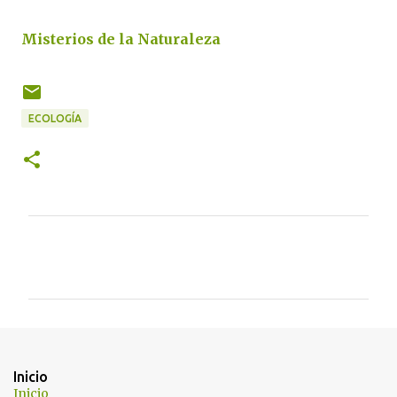
Misterios de la Naturaleza
ECOLOGÍA
C
o
m
e
n
t
Inicio
a
Inicio