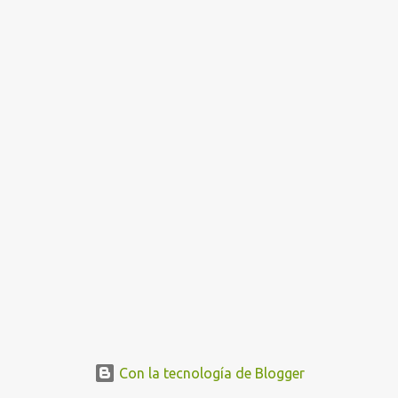
n
t
r
a
d
a
s
Con la tecnología de Blogger