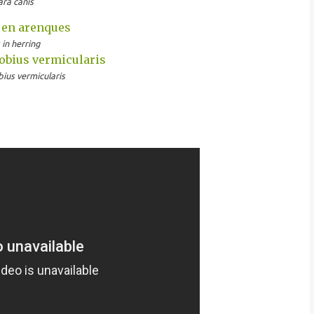
ra canis
 in herring
ius vermicularis