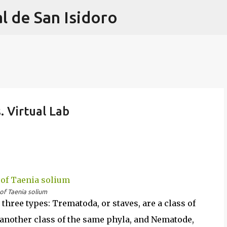
l de San Isidoro
Ir al contenido principal
. Virtual Lab
of Taenia solium
hree types: Trematoda, or staves, are a class of
 another class of the same phyla, and Nematode,