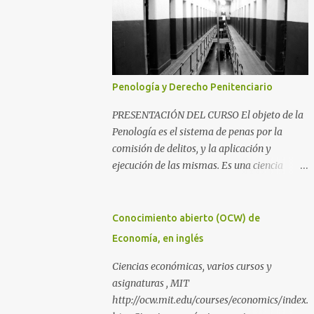
Penología y Derecho Penitenciario
PRESENTACIÓN DEL CURSO El objeto de la
Penología es el sistema de penas por la
comisión de delitos, y la aplicación y
ejecución de las mismas. Es una ciencia
íntimamente relacionada con la
Criminología y el Derecho Penal, además
del Derecho Procesal y el Derecho
Conocimiento abierto (OCW) de
Constitucional. Como parte de la
Economía, en inglés
Criminología, propiamente dicha, estudia la
aplicación de la pena como prevención de los
Ciencias económicas, varios cursos y
delitos y salvaguarda de los principios de
asignaturas , MIT
convivencia de una sociedad. Como parte del
http://ocw.mit.edu/courses/economics/index.