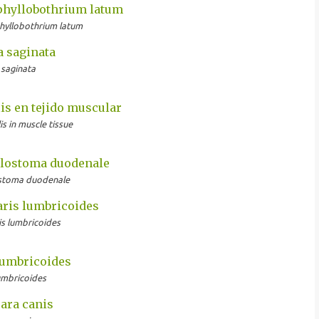
phyllobothrium latum
 saginata
lis in muscle tissue
ostoma duodenale
is lumbricoides
umbricoides