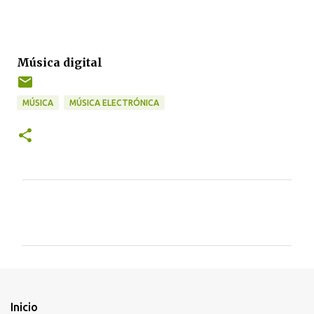
Música digital
MÚSICA
MÚSICA ELECTRÓNICA
C
o
m
e
n
t
Inicio