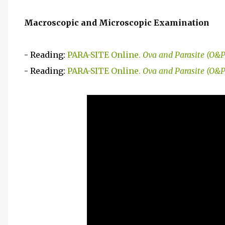
Macroscopic and Microscopic Examination
- Reading:
PARA-SITE Online.
Ova and Parasite (O&
- Reading:
PARA-SITE Online.
Ova and Parasite (O&