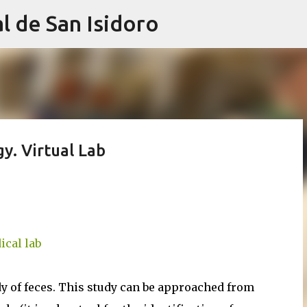
l de San Isidoro
Ir al contenido principal
y. Virtual Lab
dy of feces. This study can be approached from