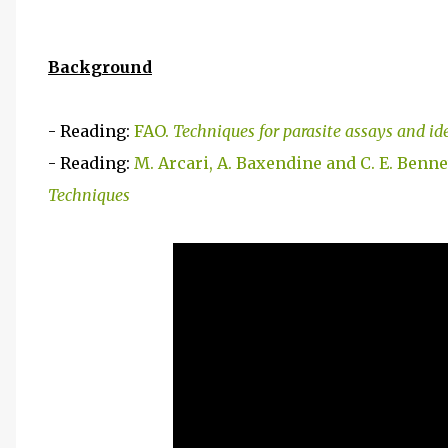
Background
- Reading:
FAO.
Techniques for parasite assays and id
- Reading:
M. Arcari, A. Baxendine and C. E. Benne
Techniques