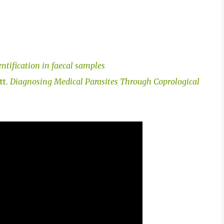
entification in faecal samples
tt.
Diagnosing Medical Parasites Through Coprological