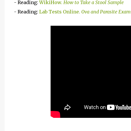
- Reading:
WikiHow.
How to Take a Stool Sample
- Reading:
Lab Tests Online.
Ova and Parasite Exam