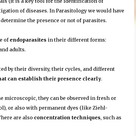
s (it is a key tool for the identification of
stigation of diseases. In Parasitology we would have
o determine the presence or not of parasites.
e of
endoparasites
in their different forms:
and adults.
d by their diversity, their cycles, and different
hat can establish their presence clearly
.
the microscopic, they can be observed in fresh or
zol), or also with permanent dyes (like Ziehl-
There are also
concentration techniques
, such as