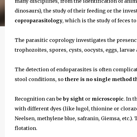
many disciplines, from the identification of animal
dinosaurs), the study of their feeding or the inve
coproparasitology
, which is the study of feces t
The parasitic coprology investigates the presenc
trophozoites, spores, cysts, oocysts, eggs, larvae 
The detection of endoparasites is often complicate
stool conditions, so
there is no single method t
Recognition can be
by sight
or
microscopic
. In 
with different dyes (like lugol, thionine or clora
Neelsen, methylene blue, safranin, Giemsa, etc.). 
flotation.