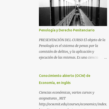
Penología y Derecho Penitenciario
PRESENTACIÓN DEL CURSO El objeto de la
Penología es el sistema de penas por la
comisión de delitos, y la aplicación y
ejecución de las mismas. Es una ciencia
íntimamente relacionada con la
Criminología y el Derecho Penal, además
del Derecho Procesal y el Derecho
Conocimiento abierto (OCW) de
Constitucional. Como parte de la
Economía, en inglés
Criminología, propiamente dicha, estudia la
aplicación de la pena como prevención de los
Ciencias económicas, varios cursos y
delitos y salvaguarda de los principios de
asignaturas , MIT
convivencia de una sociedad. Como parte del
http://ocw.mit.edu/courses/economics/index.