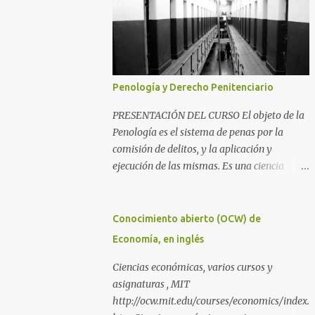
Penología y Derecho Penitenciario
PRESENTACIÓN DEL CURSO El objeto de la
Penología es el sistema de penas por la
comisión de delitos, y la aplicación y
ejecución de las mismas. Es una ciencia
íntimamente relacionada con la
Criminología y el Derecho Penal, además
del Derecho Procesal y el Derecho
Conocimiento abierto (OCW) de
Constitucional. Como parte de la
Economía, en inglés
Criminología, propiamente dicha, estudia la
aplicación de la pena como prevención de los
Ciencias económicas, varios cursos y
delitos y salvaguarda de los principios de
asignaturas , MIT
convivencia de una sociedad. Como parte del
http://ocw.mit.edu/courses/economics/index.